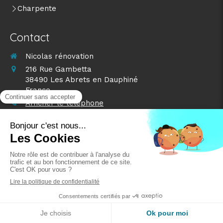
Charpente
Contact
Nicolas rénovation
216 Rue Gambetta
38490
Les Abrets en Dauphiné
France
Afficher le téléphone
Demander un devis
©2024 Nicolas rénovation - Nettoyage toiture
Plan du site
Mentions légales
Création et référencement du site par Simplébo