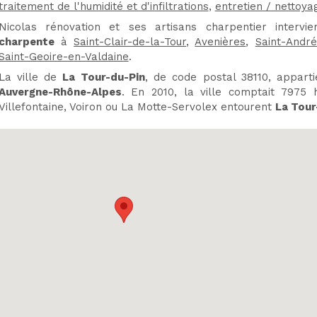
traitement de l'humidité et d'infiltrations
,
entretien / nettoya
Nicolas rénovation et ses artisans charpentier interv
charpente
à
Saint-Clair-de-la-Tour
,
Avenières
,
Saint-Andr
Saint-Geoire-en-Valdaine
.
La ville de
La Tour-du-Pin
, de code postal 38110, appar
Auvergne-Rhône-Alpes
. En 2010, la ville comptait 7975 ha
Villefontaine, Voiron ou La Motte-Servolex entourent
La Tour