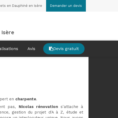
rets en Dauphiné en Isère
Demander un devis
 Isère
alisations
Avis
Devis gratuit
xpert en
charpente
.
sent pas,
Nicolas rénovation
s'attache à
ence, gestion du projet d'A à Z, étude et
 encore un interlocuteur unique. Nous avons