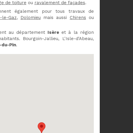
ge de toiture
ou
ravalement de façades
.
iennent également pour tous travaux de
é-le-Gaz
,
Dolomieu
mais aussi
Chirens
ou
tient au département
Isère
et à la région
bitants. Bourgoin-Jallieu, L'Isle-d'Abeau,
-du-Pin
.