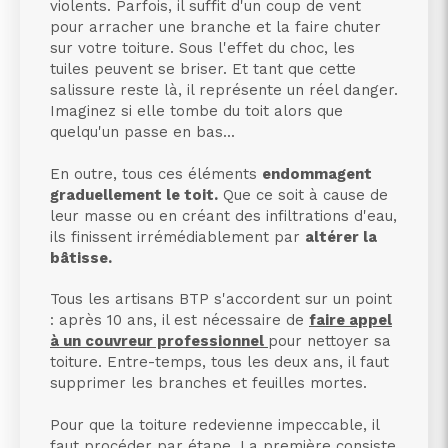
violents. Parfois, il suffit d'un coup de vent
pour arracher une branche et la faire chuter
sur votre toiture. Sous l'effet du choc, les
tuiles peuvent se briser. Et tant que cette
salissure reste là, il représente un réel danger.
Imaginez si elle tombe du toit alors que
quelqu'un passe en bas...
En outre, tous ces éléments
endommagent
graduellement le toit.
Que ce soit à cause de
leur masse ou en créant des infiltrations d'eau,
ils finissent irrémédiablement par
altérer la
bâtisse.
Tous les artisans BTP s'accordent sur un point
: après 10 ans, il est nécessaire de
faire appel
à un couvreur professionnel
pour nettoyer sa
toiture. Entre-temps, tous les deux ans, il faut
supprimer les branches et feuilles mortes.
Pour que la toiture redevienne impeccable, il
faut procéder par étape. La première consiste