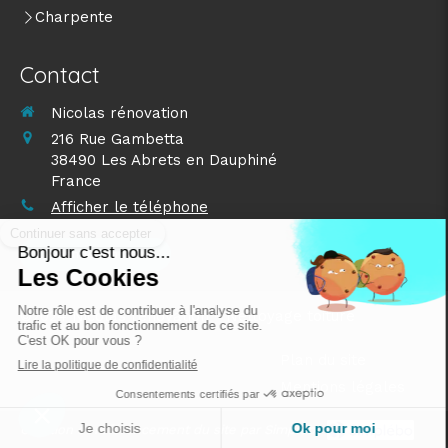
Charpente
Contact
Nicolas rénovation
216 Rue Gambetta
38490
Les Abrets en Dauphiné
France
Afficher le téléphone
Demander un devis
©2024 Nicolas rénovation - Nettoyage toiture
Plan du site
Mentions légales
Création et référencement du site par Simplébo