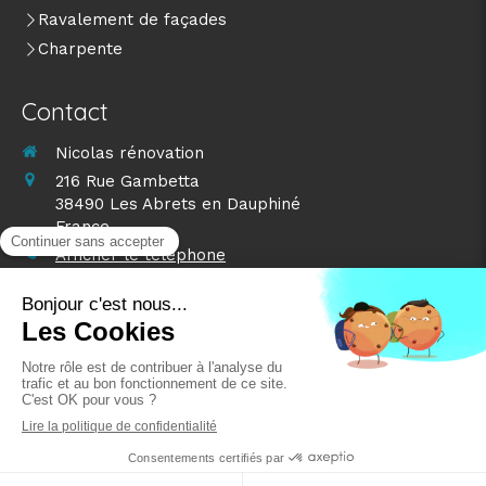
Ravalement de façades
Charpente
Contact
Nicolas rénovation
216 Rue Gambetta
38490
Les Abrets en Dauphiné
France
Afficher le téléphone
Demander un devis
©2024 Nicolas rénovation - Nettoyage toiture
Plan du site
Mentions légales