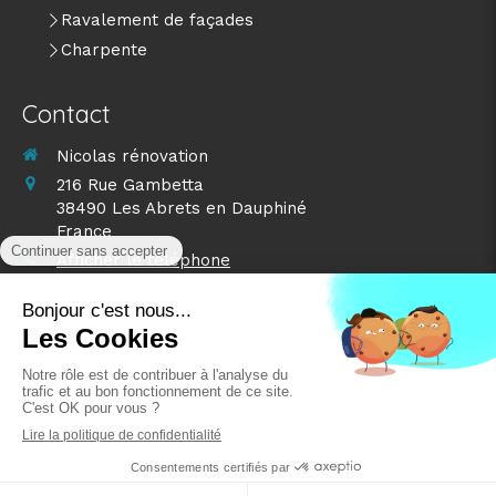
Ravalement de façades
Charpente
Contact
Nicolas rénovation
216 Rue Gambetta
38490
Les Abrets en Dauphiné
France
Afficher le téléphone
Demander un devis
©2024 Nicolas rénovation - Nettoyage toiture
Plan du site
Mentions légales